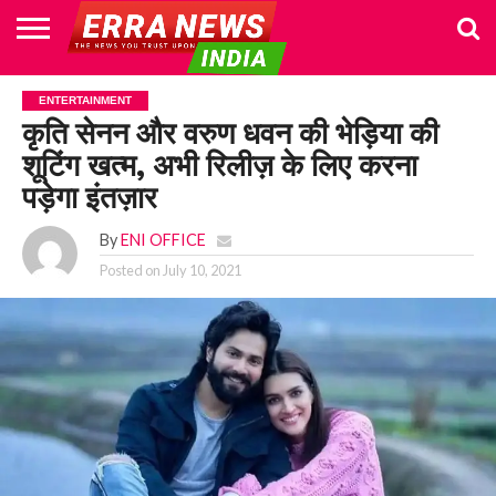
HOME
POLITICS
NEWS
BUSINESS
CULTURE
NATIONAL
SPORTS
LIFESTYLE
TRAVEL
OPINION
BREAKING
ENTERTAINMENT
WORLD
CRIME
JOIN
ENTERTAINMENT
NEWS
US
कृति सेनन और वरुण धवन की भेड़िया की
शूटिंग खत्म, अभी रिलीज़ के लिए करना
पड़ेगा इंतज़ार
By
ENI OFFICE
Posted on
July 10, 2021