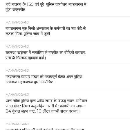
‘वंदे मातरम्’ के 150 वर्ष पूरे पुलिस कार्यालय महराजगंज में
गूंजा राष्ट्रगीत
MAHARAJGANJ
महाराजगंज एक निजी अस्पताल के कर्मचारी का शव फंदे से
लटका मिला, पुलिस जांच में जुटी
MAHARAJGANJ
घघरुआ खड़ेसर में नाबालिग से मारपीट का वीडियो वायरल,
पांच के खिलाफ मुकदमा दर्ज।
MAHARAJGANJ
महराजगंज व्यापार मंडल की महत्वपूर्ण बैठक अपर पुलिस
अधीक्षक महराजगंज द्वारा आयोजित।
MAHARAJGANJ
थाना चौक पुलिस द्वारा अवैध शराब के विरुद्ध सघन अभियान
जंगल क्षेत्र स्थित बलुआहिया नर्सरी में छापेमारी कर लगभग
04 कुंतल लहन नष्ट, 10 लीटर कच्ची शराब बरामद।
MAHARAJGANJ
महाराजगंज पुलिस की बड़ी कार्रवाई: इंस्टाग्राम गैंग ‘काला