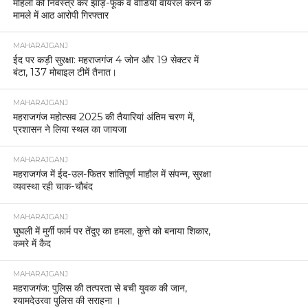
महिला को निर्वस्त्र कर झाड़-फूंक व वीडियो वायरल करने के
मामले में आठ आरोपी गिरफ्तार
MAHARAJGANJ
ईद पर कड़ी सुरक्षा: महराजगंज 4 जोन और 19 सेक्टर में
बंटा, 137 मोबाइल टीमें तैनात।
MAHARAJGANJ
महराजगंज महोत्सव 2025 की तैयारियां अंतिम चरण में,
प्रशासन ने लिया स्थल का जायजा
MAHARAJGANJ
महराजगंज में ईद-उल-फितर शांतिपूर्ण माहौल में संपन्न, सुरक्षा
व्यवस्था रही चाक-चौबंद
MAHARAJGANJ
घुघली में मुर्गी फार्म पर तेंदुए का हमला, कुत्ते को बनाया शिकार,
कमरे में कैद
MAHARAJGANJ
महराजगंज: पुलिस की तत्परता से बची युवक की जान,
श्यामदेउरवा पुलिस की सराहना ।