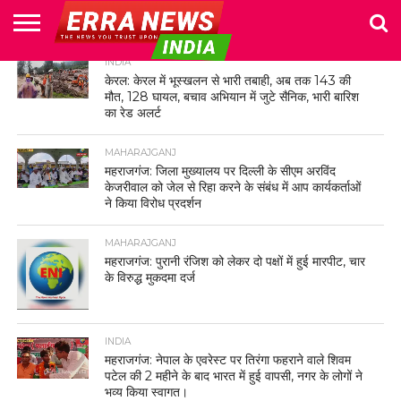
HOME
INDIA
POLITICS
NEWS
BUSINESS
CULTURE
NATIONAL
SPORTS
LIFESTYLE
TRAVEL
OPINION
BREAKING
ENTERTAINMENT
WORLD
CRIME
JOIN
केरल: केरल में भूस्खलन से भारी तबाही, अब तक 143 की
NEWS
US
मौत, 128 घायल, बचाव अभियान में जुटे सैनिक, भारी बारिश
का रेड अलर्ट
MAHARAJGANJ
महराजगंज: जिला मुख्यालय पर दिल्ली के सीएम अरविंद
केजरीवाल को जेल से रिहा करने के संबंध में आप कार्यकर्ताओं
ने किया विरोध प्रदर्शन
MAHARAJGANJ
महराजगंज: पुरानी रंजिश को लेकर दो पक्षों में हुई मारपीट, चार
के विरुद्ध मुकदमा दर्ज
INDIA
महराजगंज: नेपाल के एवरेस्ट पर तिरंगा फहराने वाले शिवम
पटेल की 2 महीने के बाद भारत में हुई वापसी, नगर के लोगों ने
भव्य किया स्वागत।