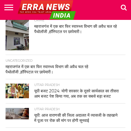
HOME
CRIME
POLITICS
NEWS
BUSINESS
CULTURE
NATIONAL
SPORTS
LIFESTYLE
TRAVEL
OPINION
BREAKING
ENTERTAINMENT
WORLD
CRIME
JOIN
महराजगंज में एक बार फिर स्वास्थ्य विभाग की अवैध चल रहे
NEWS
US
पैथोलॉजी ,हॉस्पिटल पर छापेमारी।
UNCATEGORIZED
महराजगंज में एक बार फिर स्वास्थ्य विभाग की अवैध चल रहे
पैथोलॉजी ,हॉस्पिटल पर छापेमारी।
UTTAR PRADESH
यूपी बजट 2024: योगी सरकार के दूसरे कार्यकाल का तीसरा
आम बजट पेश किया गया, अब तक का सबसे बड़ा बजट
UTTAR PRADESH
यूपी: आज वाराणसी की जिला अदालत में व्यासजी के तहखाने
में पूजा पर रोक की मांग पर होगी सुनवाई